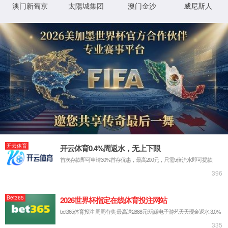
人才招聘
为广大员工搭建施展才华和创业的平台
业务合作
资源合作
人才招聘